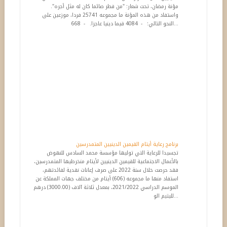
مؤنة رمضان، تحت شعار: "من فطر صائما كان له مثل أجره".
واستفاد من هذه المؤنة ما مجموعه 25741 فردا، موزعين على
النحو التالي: - 4084 قيما دينيا عاجزا. - 668...
برنامج رعاية أيتام القيمين الدينيين المتمدرسين
تجسيدا للرعاية التي توليها مؤسسة محمد السادس للنهوض
بالأعمال الاجتماعية للقيمين الدينيين لأيتام منخرطيها المتمدرسين،
فقد حرصت خلال سنة 2022 على صرف إعانات نقدية لفائدتهم،
استفاد منها ما مجموعه (606) أيتام من مختلف جهات المملكة عن
الموسم الدراسي 2021/2022، بمعدل ثلاثة آلاف (3000.00) درهم
لليتيم الو...