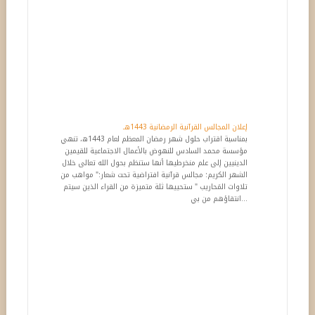
بمناسبة اقتراب حلول شهر رمضان المعظم لعام 1443ه، تنهي
مؤسسة محمد السادس للنهوض بالأعمال الاجتماعية للقيمين
الدينيين إلى علم منخرطيها أنها ستنظم بحول الله تعالى خلال
الشهر الكريم: مجالس قرآنية افتراضية تحت شعار:" مواهب من
تلاوات المَحاريب " ستحييها ثلة متميزة من القراء الذين سيتم
انتقاؤهم من بي...