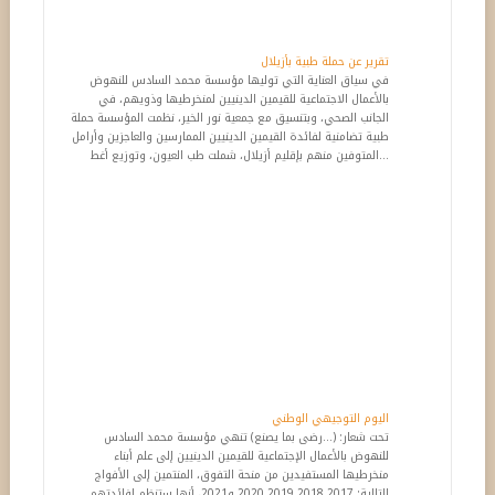
تقرير عن حملة طبية بأزيلال
في سياق العناية التي توليها مؤسسة محمد السادس للنهوض
بالأعمال الاجتماعية للقيمين الدينيين لمنخرطيها وذويهم، في
الجانب الصحي، وبتنسيق مع جمعية نور الخير، نظمت المؤسسة حملة
طبية تضامنية لفائدة القيمين الدينيين الممارسين والعاجزين وأرامل
المتوفين منهم بإقليم أزيلال، شملت طب العيون، وتوزيع أغط...
اليوم التوجيهي الوطني
تحت شعار: (...رضى بما يصنع) تنهي مؤسسة محمد السادس
للنهوض بالأعمال الإجتماعية للقيمين الدينيين إلى علم أبناء
منخرطيها المستفيدين من منحة التفوق، المنتمين إلى الأفواج
التالية: 2017 2018 2019 2020 و2021، أنها ستنظم لفائدتهم