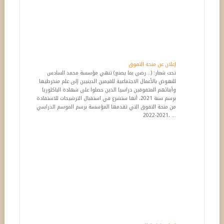
إعلان عن منحة التفوق
تحت شعار: (...رضى بما يصنع) تنهي مؤسسة محمد السادس
للنهوض بالأعمال الاجتماعية للقيمين الدينيين إلى علم منخرطيها
وأبنائهم المتفوقين دراسيا الذين حصلوا على شهادة الباكلوريا
برسم سنة 2021، أنها ستشرع في استقبال الترشيحات للاستفادة
من منحة التفوق التي تقدمها المؤسسة برسم الموسم الدراسي
2021-2022، ...