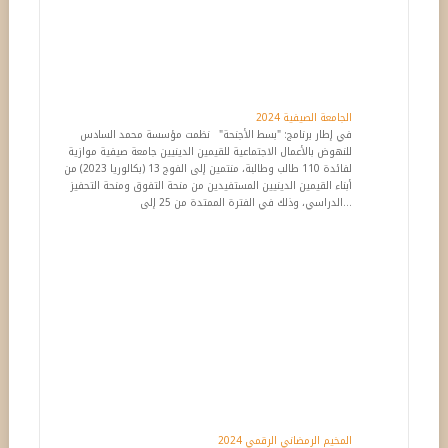
في إطار برنامج: "بسط الأجنحة" نظمت مؤسسة محمد السادس
للنهوض بالأعمال الاجتماعية للقيمين الدينيين جامعة صيفية موازية
لفائدة 110 طالب وطالبة، منتمين إلى الفوج 13 (بكالوريا 2023) من
أبناء القيمين الدينيين المستفيدين من منحة التفوق ومنحة التحفيز
الدراسي، وذلك في الفترة الممتدة من 25 إلى...
المخيم الرمضاني الرقمي 2024