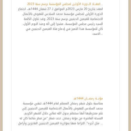
انعقــاد الـدورة الأولـى لمجلس المؤسسة برسم سنة 2023...
انعقد بتاريخ 20 مارس 2023م الموافق لـ 27 شعبان 1444هـ، اجتماع
الدورة الأولى لمجلس مؤسسة محمد السادس للنهوض بالأعمال
الاجتماعية للقيمين الدينيين برسم سنة 2023. وقد تناول الكلمة
السيد رئيس مجلس المؤسسة، مشيرا إلى أنه ومنذ اليوم الأول،
كان للمؤسسة هذا التميز في إدماج فئة القيمين الدينيين في
الاست...
مؤنـــة رمضـــان 1444هـ
بمناسبة حلول شهر رمضان المعظم لعام 1444ه، تنهي مؤسسة
محمد السادس للنهوض بالأعمال الاجتماعية للقيمين الدينيين إلى
علم منخرطيها أنها ستنظم بحول الله تعالى خلال الشهر الكريم،
النسخة العاشرة من مؤنة رمضان، تحت شعار "من فطر صائما كان له
مثل أجره"، التزاما منها بمؤازرة القيمين الدينيين العاجزين وأرامل ...