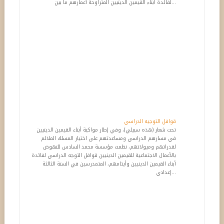
لفائدة أبناء القيمين الدينيين المتراوحة أعمارهم ما بين...
قوافل التوجيه الدراسي
تحت شعار (هذه سبيلي)، وفي إطار مواكبة أبناء القيمين الدينيين
في مسارهم الدراسي ومساعدتهم على اختيار المسلك الملائم
لقدراتهم وميولاتهم، نظمت مؤسسة محمد السادس للنهوض
بالأعمال الاجتماعية للقيمين الدينيين قوافل التوجه الدراسي لفائدة
أبناء القيمين الدينيين وأيتامهم، المتمدرسين في السنة الثالثة
إعدادي...