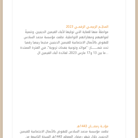
المخيّــم الربيعــي الرقمــي 2023
مواصلةً منها للعناية التي توليها لأبناء القيمين الدينيين، وتنميةً
لمواهبهم ومهاراتهم التواصلية، نظمت مؤسسة محمد السادس
للنهوض بالأعمال الاجتماعية للقيمين الدينيين مخيما ربيعيا رقميا
تحت شعــــــــــار: "فوائد وتوعية بنفحات تربوية"، في الفترة الممتدة
ما بين 13 و17 مارس 2023، لفائدة أبناء القيمين ال...
مؤنـــة رمضــــان 1443هـ
نظمت مؤسسة محمد السادس للنهوض بالأعمال الاجتماعية للقيمين
الدينيين خلال شهر رمضان المعظم 1443هـ النسخة التاسعة من