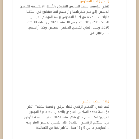
إعــلان إعانــة التمدرس
تنهي مؤسسة محمد السادس للنهوض بالأعمال الاجتماعية للقيمين
الدينيين، إلى علم منخرطيها وأراملهم أنها ستشرع في استقبال
طلبات الاستفادة من إعانة التمدرس برسم الموسم الدراسي
2019/2020، وذلك ابتداء من 10 غشت 2020 إلى غاية 30 شتنبر
2020. وعليه، فعلى القيمين الدينيين المعنيين، وكذا أراملهم،
الراغبين في ...
تحت شعار: "المخيم الرقمي فضاء للرقي وفسحة للتعلم" تعلن
مؤسسة محمد السادس للنهوض بالأعمال الاجتماعية للقيمين
الدينيين أنها تعتزم خلال شهر غشت 2020 تنظيم النسخة الأولى
من: المخيّــم الرقمـــي لفائدة أبناء القيمين الدينيين المتراوحة
أعمارهم ما بين 9 و13 سنة، بتأطير نخبة من الأساتذة...