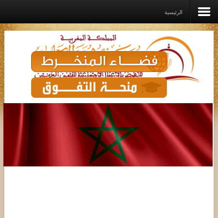
الرئيسية
الرئيسية
المؤسســة
القيم الديني
برامـج وخدمـات وإعانــات
مشاريع الدعم
رواق
اتصل بنا