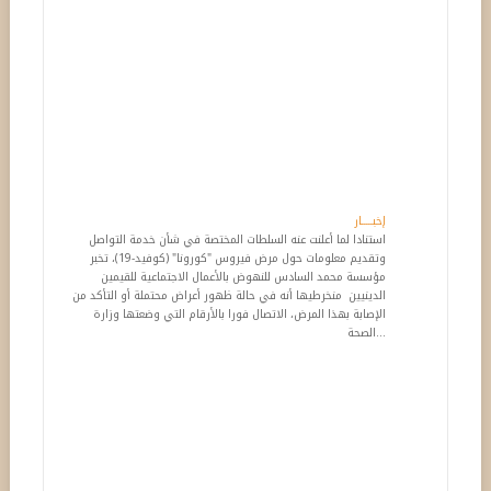
إخبـــــار
استنادا لما أعلنت عنه السلطات المختصة في شأن خدمة التواصل
وتقديم معلومات حول مرض فيروس "كورونا" (كوفيد-19)، تخبر
مؤسسة محمد السادس للنهوض بالأعمال الاجتماعية للقيمين
الدينيين منخرطيها أنه في حالة ظهور أعراض محتملة أو التأكد من
الإصابة بهذا المرض، الاتصال فورا بالأرقام التي وضعتها وزارة
الصحة...