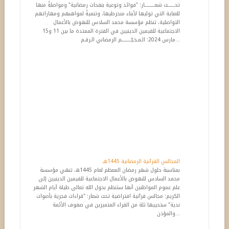
تحـــــــت شعــــــــــار: "فوائد وتوعية بنفحات رمضانية" ومواصلةً منها
للعناية التي توليها لأبناء منخرطيها، وتنميةً لمواهبهم ومهاراتهم
التواصلية، تنظم مؤسسة محمد السادس للنهوض بالأعمال
الاجتماعية للقيمين الدينيين في الفترة الممتدة ما بين 11 و15
مارس 2024: الـمـخـيّـــــــــم الرمضاني الـرقـم...
المجالس القرآنية الرمضانية 1445هـ
بمناسبة حلول شهر رمضان المعظم لعام 1445ه، تنهي مؤسسة
محمد السادس للنهوض بالأعمال الاجتماعية للقيمين الدينيين إلى
علم عموم المواطنين أنها ستنظم بحول الله تعالى طيلة أيام الشهر
الكريم: مجالس قرآنية افتراضية تحت شعار: "قراءات فجرية بأصوات
ندية" ستحييها ثلة من القراء المتميزين في صفوف الأئمة
والمؤذن...