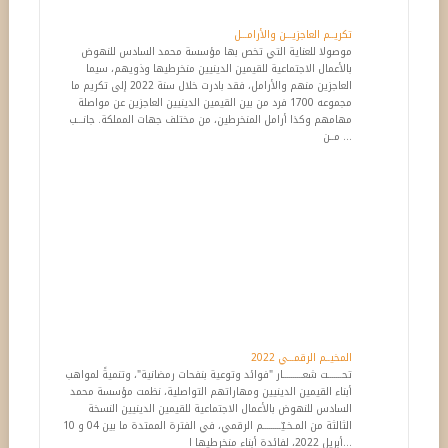
تكريــم العاجزيـــن والأرامـــل
موصولا للعناية التي تخص بها مؤسسة محمد السادس للنهوض
بالأعمال الاجتماعية للقيمين الدينيين منخرطيها وذويهم، سيما
العاجزين منهم والأرامل، فقد بادرت خلال سنة 2022 إلى تكريم ما
مجموعه 1700 فرد من بين القيمين الدينيين العاجزين عن مواصلة
مهامهم وكذا أرامل المنخرطين، من مختلف جهات المملكة. جانـــب
مــن ...
المخيــم الرقمـــي 2022
تحـــــــت شعــــــــــار "فوائد وتوعية بنفحات رمضانية"، وتنميةً لمواهب
أبناء القيمين الدينيين ومهاراتهم التواصلية، نظمت مؤسسة محمد
السادس للنهوض بالأعمال الاجتماعية للقيمين الدينيين النسخة
الثالثة من المـخـيّـــــــــم الرقمي، في الفترة الممتدة ما بين 04 و 10
أبريل 2022، لفائدة أبناء منخرطيها ا...