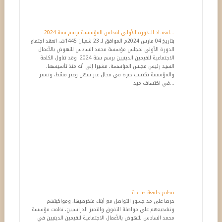
انعقــاد الــدورة الأولـى لمجلس المؤسسـة برسم سنة 2024...
بتاريخ 04 مارس 2024م الموافق لـ 23 شعبان 1445هـ، انعقد اجتماع
الدورة الأولى لمجلس مؤسسة محمد السادس للنهوض بالأعمال
الاجتماعية للقيمين الدينيين برسم سنة 2024. وقد تناول الكلمة
السيد رئيس مجلس المؤسسة، مشيرا إلى أنه منذ تأسيسها،
والمؤسسة تكتسب خبرة في مجال غير سهل وغير منمّط، وتسير
في اكتشاف ميد...
حرصا على مد جسور التواصل مع أبناء منخرطيها، ومواكبتهم
وتشجيعهم على مواصلة التفوق والتميز الدراسيين، نظمت مؤسسة
محمد السادس للنهوض بالأعمال الاجتماعية للقيمين الدينيين في