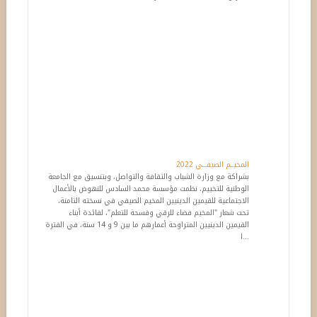
المخيــم الصيفـــي 2022
بشراكة مع وزارة الشباب والثقافة والتواصل، وبتنسيق مع الجامعة
الوطنية للتخييم، نظمت مؤسسة محمد السادس للنهوض بالأعمال
الاجتماعية للقيمين الدينيين المخيم الصيفي في نسخته الثامنة،
تحت شعار "المخيم فضاء للرقي وفسحة للتعلم"، لفائدة أبناء
القيمين الدينيين المتراوحة أعمارهم ما بين 9 و 14 سنة، في الفترة
ا...