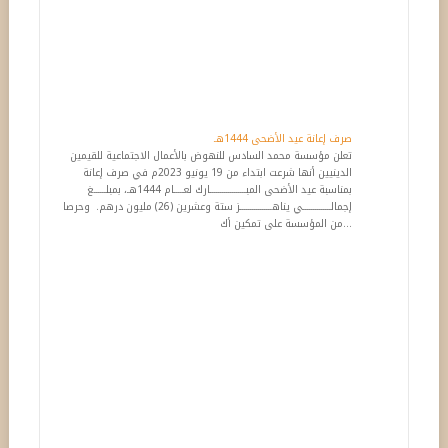
صرف إعانة عيد الأضحى 1444هـ
تعلن مؤسسة محمد السادس للنهوض بالأعمال الاجتماعية للقيمين
الدينيين أنها شرعت ابتداء من 19 يونيو 2023م في صرف إعانة
بمناسبة عيد الأضحى المبــــــــــــــــــارك لعـــــام 1444هـ، بمبلــــــغ
إجمالــــــــــــــي يناهــــــــــــــــز ستة وعشرين (26) مليون درهم. وحرصا
من المؤسسة على تمكين أك...