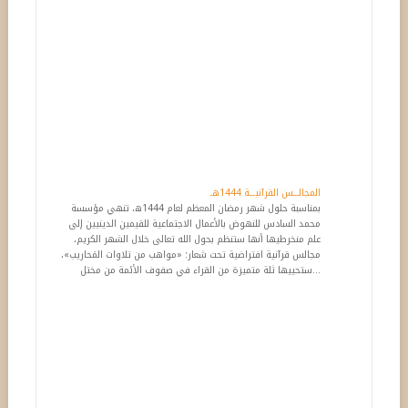
المجالـــس القرآنيـــة 1444هـ
بمناسبة حلول شهر رمضان المعظم لعام 1444ه، تنهي مؤسسة
محمد السادس للنهوض بالأعمال الاجتماعية للقيمين الدينيين إلى
علم منخرطيها أنها ستنظم بحول الله تعالى خلال الشهر الكريم،
مجالس قرآنية افتراضية تحت شعار: «مواهب من تلاوات المَحاريب»،
ستحييها ثلة متميزة من القراء في صفوف الأئمة من مختل...