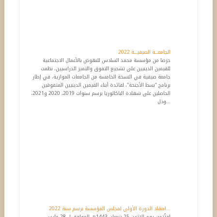
الجامعـــة الصيفيـــة 2022
حرصا من مؤسسة محمد السادس للنهوض بالأعمال الاجتماعية
للقيمين الدينيين على تشجيع التفوق والتميز الدراسيين، نظمت
جامعة صيفية في النسخة الخامسة من الجامعات الموازية، في إطار
برنامج "بسط الأجنحة"، لفائدة أبناء القيمين الدينيين المتفوقين
الحاصلين على شهادة الباكالوريا برسم سنوات 2019، 2020 و2021،
وذل...
انعقاد الدورة الأولى لمجلس المؤسسة برسم سنة 2022‎‎...
افتُتحت يوم الاثنين 25 شعبان 1443هـ الموافق لــ 28 مارس