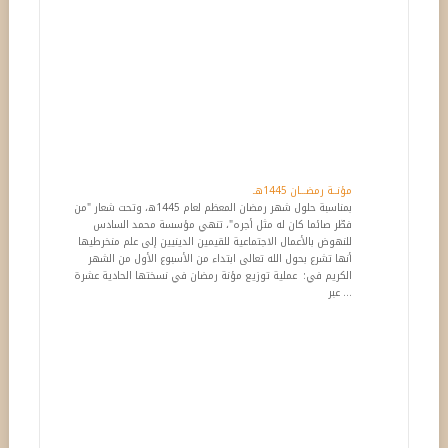
مؤنــة رمضـــان 1445هـ
بمناسبة حلول شهر رمضان المعظم لعام 1445ه، وتحت شعار "من
فطّر صائما كان له مثل أجره"، تنهي مؤسسة محمد السادس
للنهوض بالأعمال الاجتماعية للقيمين الدينيين إلى علم منخرطيها
أنها تشرع بحول الله تعالى ابتداء من الأسبوع الأول من الشهر
الكريم في: عملية توزيع مؤنة رمضان في نسختها الحادية عشرة
عبر ...