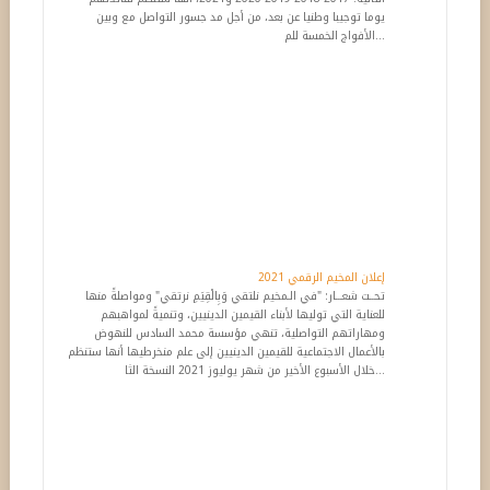
يوما توجيبا وطنيا عن بعد، من أجل مد جسور التواصل مع وبين
الأفواج الخمسة للم...
إعلان المخيم الرقمي 2021
تحــت شعـــار: "في الـمخيم نلتقي وَبِالْقِيَمِ نرتقي" ومواصلةً منها
للعناية التي توليها لأبناء القيمين الدينيين، وتنميةً لمواهبهم
ومهاراتهم التواصلية، تنهي مؤسسة محمد السادس للنهوض
بالأعمال الاجتماعية للقيمين الدينيين إلى علم منخرطيها أنها ستنظم
خلال الأسبوع الأخير من شهر يوليوز 2021 النسخة الثا...