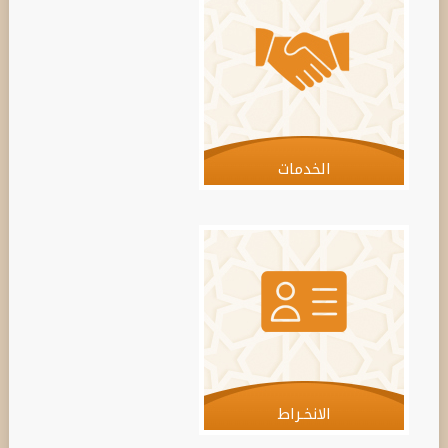
الخدمات
الانخـراط