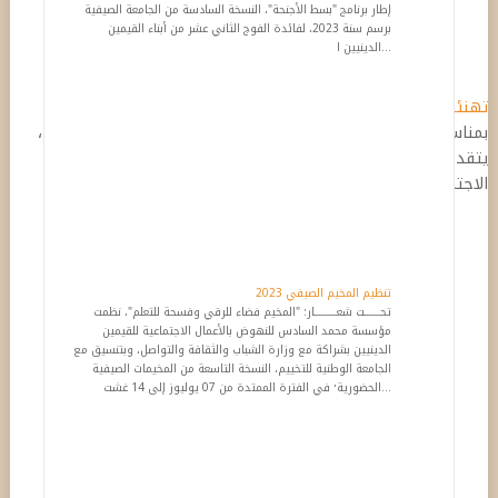
إطار برنامج "بسط الأجنحة"، النسخة السادسة من الجامعة الصيفية
برسم سنة 2023، لفائدة الفوج الثاني عشر من أبناء القيمين
الدينيين ا...
تهنئة الذكرى 27 لعيد العرش المجيد
بمناسبة حلول الذكرى السابعة والعشرين (27) لعيد العرش المجيد،
يتقدم مدير وموظفو مؤسسة محمد السادس للنهوض بالأعمال
الاجتماعية للقيمين الدينيين
تنظيم المخيم الصيفي 2023
تحـــــــت شعــــــــــار: "المخيم فضاء للرقي وفسحة للتعلم"، نظمت
مؤسسة محمد السادس للنهوض بالأعمال الاجتماعية للقيمين
الدينيين بشراكة مع وزارة الشباب والثقافة والتواصل، وبتنسيق مع
الجامعة الوطنية للتخييم، النسخة التاسعة من المخيمات الصيفية
الحضورية٬ في الفترة الممتدة من 07 يوليوز إلى 14 غشت...