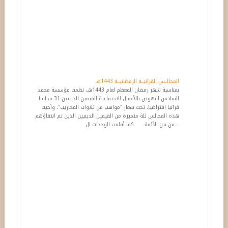
المجالــس القرآنيــة الرمضانيــة 1443هـ
بمناسبة شهر رمضان المعظم لعام 1443هـ، نظمت مؤسسة محمد
السادس للنهوض بالأعمال الاجتماعية للقيمين الدينيين 31 مجلسا
قرآنيا افتراضيا، تحت شعار "مواهب من تلاوات المحاريب"، وأحيت
هذه المجالس ثلة متميزة من القيمين الدينيين الذين تم انتقاؤهم
من بين الأئمة. كما أقامت الوحدات ال...