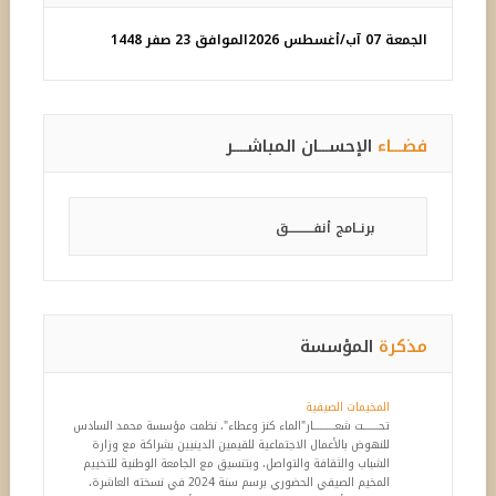
الجمعة 07 آب/أغسطس 2026
الموافق 23 صفر 1448
فضـــاء
الإحســـان المباشــــر
برنــامج أنفـــــــــــق
مذكرة
المؤسسة
المخيمات الصيفية
تحـــــــت شعــــــــــار"الماء كنز وعطاء"، نظمت مؤسسة محمد السادس
للنهوض بالأعمال الاجتماعية للقيمين الدينيين بشراكة مع وزارة
الشباب والثقافة والتواصل، وبتنسيق مع الجامعة الوطنية للتخييم
المخيم الصيفي الحضوري برسم سنة 2024 في نسخته العاشرة،