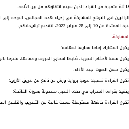
 ثلة متميزة من القراء الذين سيتم انتقاؤهم من بين الأئمة.
راغبين في الترشح للمشاركة في إحياء هذه المجالس، التوجه إلى الوح
من 10 إلى 28 فبراير 2022، لتقديم ترشيحاتهم.
مشاركة:
كون المشارك إماما ممارسا لمهامه؛
كون متقنا لأحكام التجويد، ضابطا لمخارج الحروف وصفاتها، ملتزما بال
كون حسن الصوت، جيد الأداء؛
كون القراءة تسجيلا صوتيا برواية ورش عن نافع من طريق الأزرق؛
تقيد بقراءة المحراب في صلاة الصبح، مصحوبة بسورة الفاتحة؛
كون القراءة خاشعة مسترسلة سمحة خالية من التطريب والتلحين المبا