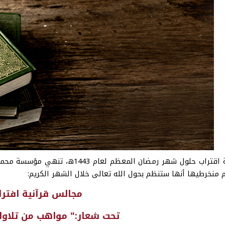
بمناسبة اقتراب حلول شهر رمضان الم
 منخرطيها أنها ستنظم بحول الله تعالى خلال الشهر الكريم:
مجالس قرآنية افترا
تحت شعار:" مواهب من تلاوات