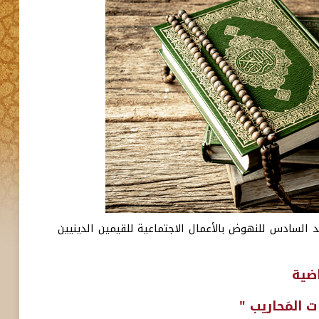
عظم لعام 1443ه، تنهي مؤسسة محمد السادس للنهوض بالأعمال الاجتماعية للقيمين الدينيين
ضية
 المَحاريب "