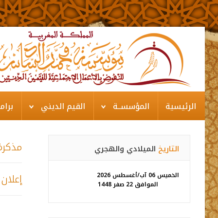
الرئيسية
المؤسســة
القيم الديني
برام
مذكرة
التاريخ
الميلادي والهجري
الخميس 06 آب/أغسطس 2026
الموافق 22 صفر 1448