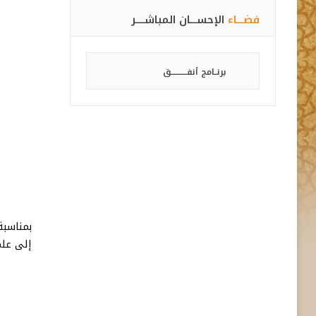
فضـــاء
الإحســـان المباشــــر
برنــامج أنفـــــــــــق
إلى علم