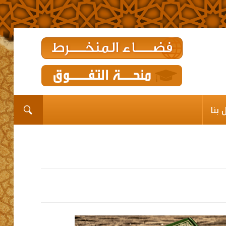
الرئيسية
المؤسســة
القيم الديني
 بنا
برامـج وخدمـات وإعانــات
مشاريع الدعم
رواق
اتصل بنا