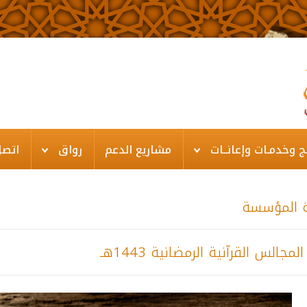
ـج وخدمـات وإعانــات
مشاريع الدعم
رواق
اتصل
 المؤسسة