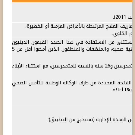
اريف العلاج المرتبطة بالأمراض المزمنة أو الخطيرة،
ر الكلوي.
ه؛ ويستثنى من الاستفادة في هذا الصدد القيمون الدينيون
المنخرطون بمؤسسة أخرى للأعمال الاجتماعية، وكذا الأزواج المستفيدون من نظام تغطية صحية، والمنظفات والمنظفون الذين أمضوا أقل من 5
أن لا يتجاوز سن الأبناء المترشحين للاستفادة من المساعدة 21 سنة بالنسبة لغير المتمدرسين و26 سنة بالنسبة للمتمدرسين، مع استثناء الأبناء
 اللائحة المحددة من طرف الوكالة الوطنية للتأمين الصحي
س الوحدة الإدارية (تستخرج من التطبيق)؛