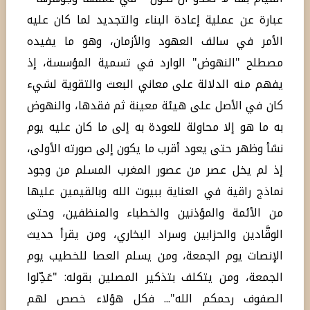
عبارة عن عملية إعادة البناء والتجديد لما كان عليه
الأمر في سالف العهود والأزمان، وهو ما يفيده
مصطلح "النهوض" الوارد في تسمية المؤسسة، إذ
يفهم منه الدلالة على معاني البعث والتقوية لشيء
كان في الأصل على هيئة معينة ثم فقدها، والنهوض
به ما هو إلا محاولة للعودة به إلى ما كان عليه يوم
نشأ وظهر حتى يعود أقرب ما يكون إلى صورته الأولى،
إذ لم يخل عصر من عصور المغرب المسلم من وجود
نماذج راقية في العناية ببيوت الله وبالقيمين عليها
من الأئمة والمؤذنين والخطباء والمنظفين، وحتى
الوقَّادين والحزابين وسراد البخاري، ومن يقرأ حديث
الإنصات يوم الجمعة، ومن يسلم العصا للخطيب يوم
الجمعة، ومن يتكلف بتذكير المصلين بقوله: "عَدِّلوا
الصفوف رحمكم الله"... فكل هؤلاء خصص لهم