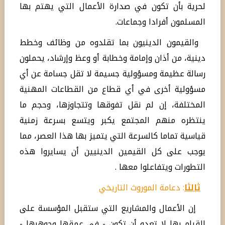
لحرية بأن تكون في صدارة الأعمال التي يهتم بها
المسلمون أفرادا وجماعات.
والقيمون الدينيون بما تقلدوه من وظائف وخطط
دينية، من أذان وإمامة وخطابة أو وعظ وإرشاد، يحملون
رسالة عظيمة ومسؤولية جسيمة لا تقل جسامة عن أي
مسؤولية أخرى في أي قطاع من القطاعات المهنية
المختلفة، إن لم نقل تفوقها وتتجاوزها، وحجم ما
ينتظره منهم المجتمع يكبر ويتسع بسرعة زمنية
قياسية تماما كالسرعة التي يتميز بها هذا العصر، مما
يوجب على كل القيمين الدينيين أن يسايروا هذه
التطورات ويتفاعلوا معها .
ثالثا
: دعامة الموروث التاريخي
إن الأعمال والمشاريع التي ستقبل المؤسسة على
القيام بها لا تعدو أن تكون - في عمقها وجوهرها -