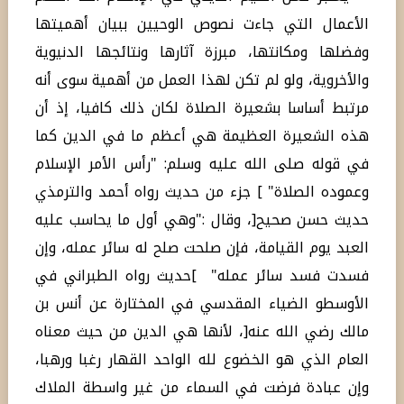
الأعمال التي جاءت نصوص الوحيين ببيان أهميتها
وفضلها ومكانتها، مبرزة آثارها ونتائجها الدنيوية
والأخروية، ولو لم تكن لهذا العمل من أهمية سوى أنه
مرتبط أساسا بشعيرة الصلاة لكان ذلك كافيا، إذ أن
هذه الشعيرة العظيمة هي أعظم ما في الدين كما
في قوله صلى الله عليه وسلم: "رأس الأمر الإسلام
وعموده الصلاة" ] جزء من حديث رواه أحمد والترمذي
حديث حسن صحيح[، وقال :"وهي أول ما يحاسب عليه
العبد يوم القيامة، فإن صلحت صلح له سائر عمله، وإن
فسدت فسد سائر عمله" ]حديث رواه الطبراني في
الأوسطو الضياء المقدسي في المختارة عن أنس بن
مالك رضي الله عنه[، لأنها هي الدين من حيث معناه
العام الذي هو الخضوع لله الواحد القهار رغبا ورهبا،
وإن عبادة فرضت في السماء من غير واسطة الملاك