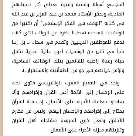
المجتمع أموالا وقفية وفيرة تغطي كل حاجياتهم
المادية، ويذكر الأستاذ محمد بن عبد العزيز بن عبد الله
في كتابه "الوقف في الفكر الإسلامي" أن (كثيرا من
الوقفيات السخية تعطينا نظرة عن الرواتب التي كانت
تدفع للموظفين الدينيين وتقدم في سخاء ... بل إننا
نقرأ في كثير من الوقفيات أجورا عالية مجزية تكفل
حياة رغدة راضية للقائمين بتلك الوظائف السامية،
وتؤمن حياتهم في جو من الطمأنينة والاستقرار...).
ونجد في المعيار المعرب للونشريسي فتوى تحث
على الإحسان إلى الأئمة أهل القرآن وإكرامهم وألا
يعاملوا معاملة الأجراء على الأعمال، إذ حملة القرآن
يحتاج إلى إكرامهم والإحسان إليهم، وليس من مكارم
الأخلاق وفعل ذوي المروءة مشاحاة أهل القرآن
وتنزيلهم منزلة الأجراء على الأعمال.