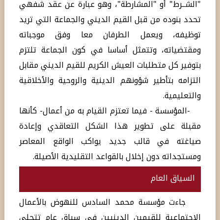
"الشــرط" أو "المشارطة"، وهو عبارة عن عقد شفهي
تحدد بنوده من قبل القيم الديني والجماعة التي تريد
توظيفه، ويعمل الطرفان معا وفق موجباته
ومقتضياته، وتتمثل أساسا في كون الجماعة تلتزم
بتوفير كل متطلبات العيش الكريم للقيم الديني مقابل
التزامه بتأطير شؤونهم الدينية والروحية والأخلاقية
والتعليمية.
-المؤسسة - فيما تعتزم القيام به من أعمال- كأنها
مقبلة على تطوير هذا الشكل التعاقدي وإعادة
صياغته في قالب جديد يواكب الواقع المعاصر
ومستجداته دون إخلال بالقواعد التقليدية الأصيلة.
السياق العام
جاءت مؤسسة محمد السادس للنهوض بالأعمال
الاجتماعية للقيمين الدينيين في سياق عام تتجلى