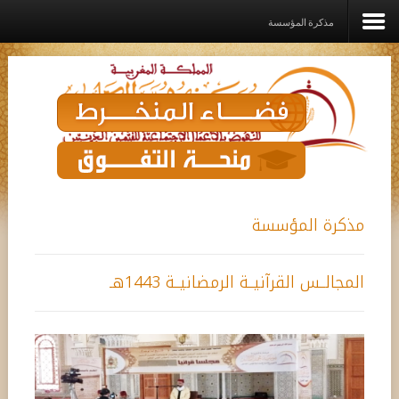
مذكرة المؤسسة
الرئيسية
المؤسســة
القيم الديني
برامـج وخدمـات وإعانــات
مذكرة المؤسسة
مشاريع الدعم
المجالــس القرآنيــة الرمضانيــة 1443هـ
رواق
اتصل بنا