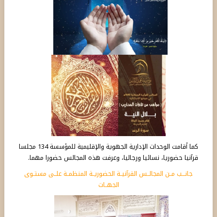
كما أقامت الوحدات الإدارية الجهوية والإقليمية للمؤسسة 134 مجلسا
قرآنيا حضوريا، نسائيا ورجاليا، وعرفت هذه المجالس حضورا مهما.
جانـــب مــن المجالــس القرآنيــة الحضوريــة المنظمــة علــى مستــوى
الجهــات