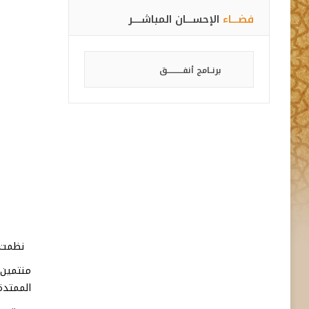
فضـــاء
الإحســـان المباشــــر
برنــامج أنفـــــــــــق
نظمت مؤس
الممتدة من 25 إلى 30 غشت 2024، بمدرسة ابن رُشَيْد السبتي الخاص