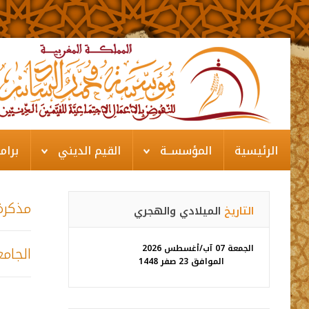
الرئيسية
المؤسســة
القيم الديني
برام
مذكرة
التاريخ
الميلادي والهجري
الجمعة 07 آب/أغسطس 2026
الموافق 23 صفر 1448