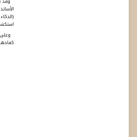
وقد ش
الأساتذ
(الذكاء
استكشاف
وعلى ها
كفاحهم