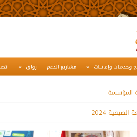
ـج وخدمـات وإعانــات
مشاريع الدعم
رواق
اتصل
 المؤسسة