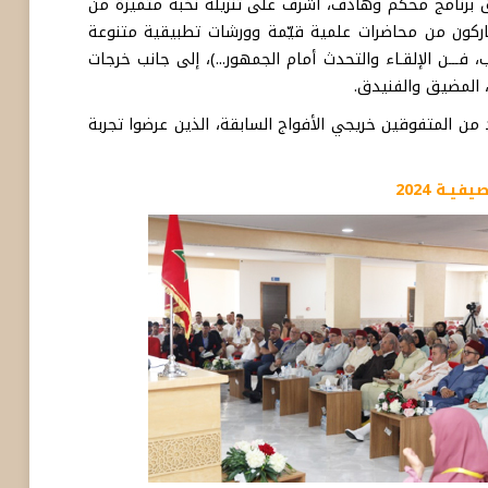
برنامج محكم وهادف، أشرف على تنزيله نخبة متميزة من
مشاركون من محاضرات علمية قيّمة وورشات تطبيقية متنوعة
فـــن الإلقـاء والتحدث أمام الجمهور...)، إلى جانب خرجات
 المضيق والفنيدق.
ن المتفوقين خريجي الأفواج السابقة، الذين عرضوا تجربة
يــة 2024