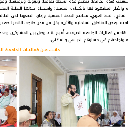
هدت هذه الجامعة تنظيم عدة أنشطة ثقافية وتربوية وترفيهية وفق 
ة والأطر المشهود لها بالكفاءة العلمية؛ واستفاد خلالها الطلبة ال
 المالي، الخط العربي، مفاتيح الصحة النفسية وإدارة الضغوط لدى الطالب، 
ية لبعض المناطق الساحلية والأثرية بكل من مدن طنجة، القصر الصغير،
مش فعاليات الجامعة الصيفية، أُقيم لقاء وصل بين المشاركين وعدد م
 ونجاحهم في مسارهم الدراسي والمهني.
جانـــب مـــن فعاليــات الجامعــة الصيف