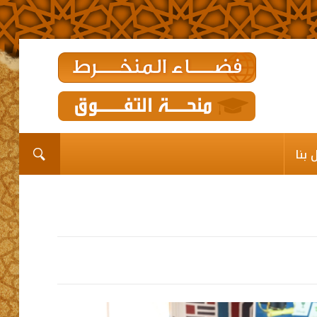
الرئيسية
المؤسســة
القيم الديني
 بنا
برامـج وخدمـات وإعانــات
مشاريع الدعم
رواق
اتصل بنا