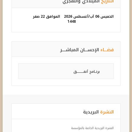
التاريخ
الميلادي والهجري
الخميس 06 آب/أغسطس 2026
الموافق 22 صفر
1448
فضـــاء
الإحســـان المباشــــر
برنــامج أنفـــــــــــق
النشرة
البريدية
النشرة البريدية الخاصة بالمؤسسة