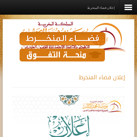
إعلان فضاء المنخرط
الرئيسية
المؤسســة
القيم الديني
برامـج وخدمـات وإعانــات
إعلان فضاء المنخرط
مشاريع الدعم
رواق
اتصل بنا